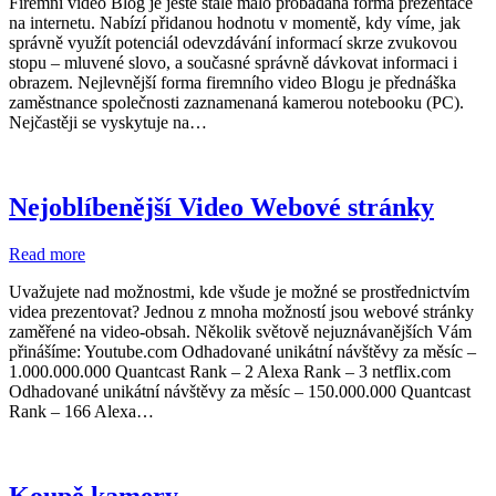
Firemní video Blog je ještě stále málo probádaná forma prezentace
na internetu. Nabízí přidanou hodnotu v momentě, kdy víme, jak
správně využít potenciál odevzdávání informací skrze zvukovou
stopu – mluvené slovo, a současné správně dávkovat informaci i
obrazem. Nejlevnější forma firemního video Blogu je přednáška
zaměstnance společnosti zaznamenaná kamerou notebooku (PC).
Nejčastěji se vyskytuje na…
Nejoblíbenější Video Webové stránky
Read more
Uvažujete nad možnostmi, kde všude je možné se prostřednictvím
videa prezentovat? Jednou z mnoha možností jsou webové stránky
zaměřené na video-obsah. Několik světově nejuznávanějších Vám
přinášíme: Youtube.com Odhadované unikátní návštěvy za měsíc –
1.000.000.000 Quantcast Rank – 2 Alexa Rank – 3 netflix.com
Odhadované unikátní návštěvy za měsíc – 150.000.000 Quantcast
Rank – 166 Alexa…
Koupě kamery