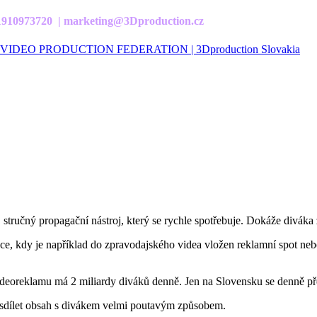
21910973720 | marketing@3Dproduction.cz
VIDEO PRODUCTION FEDERATION | 3Dproduction Slovakia
, stručný propagační nástroj, který se rychle spotřebuje. Dokáže divá
ce, kdy je například do zpravodajského videa vložen reklamní spot ne
ideoreklamu má 2 miliardy diváků denně. Jen na Slovensku se denně pře
 sdílet obsah s divákem velmi poutavým způsobem.