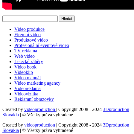
Vyhledávání
Video produkce
Firemní video
Produktové video
Profesionální eventové video
TV reklama
Web video
Letecké záběry
Video book
Videoklip
Video manuál
Video marketing agency
Videoreklama
Videovizitka
Reklamní obrazovky
Created by
videoproduction
| Copyright 2008 - 2024
3Dproduction
Slovakia
| © Všetky práva vyhradené
Created by
videoproduction
| Copyright 2008 - 2024
3Dproduction
Slovakia
| © Všetky práva vyhradené